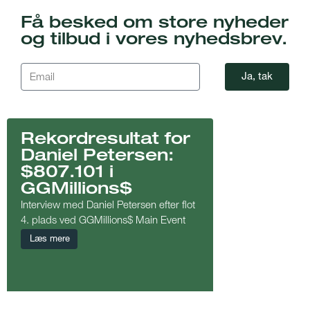
Få besked om store nyheder
og tilbud i vores nyhedsbrev.
Ja, tak
Rekordresultat for
Daniel Petersen:
$807.101 i
GGMillions$
Interview med Daniel Petersen efter flot
4. plads ved GGMillions$ Main Event
Læs mere