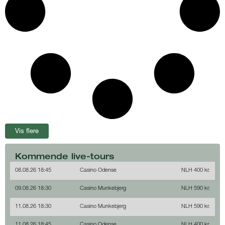
Vis flere
Kommende live-tours
08.08.26 18:45
Casino Odense
NLH 400 kr.
09.08.26 18:30
Casino Munkebjerg
NLH 590 kr.
11.08.26 18:30
Casino Munkebjerg
NLH 590 kr.
11.08.26 18:45
Casino Odense
NLH 400 kr.