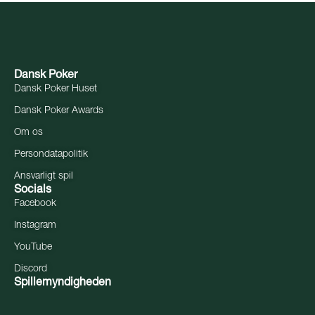
Dansk Poker
Dansk Poker Huset
Dansk Poker Awards
Om os
Persondatapolitik
Ansvarligt spil
Socials
Facebook
Instagram
YouTube
Discord
Spillemyndigheden