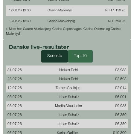
12.08.26 19:30
Casino Marienlyst
NLH 1.150 kr.
13.08.26 18:30
Casino Munkebjerg
NLH 590 kr.
> Mere hos
Casino Munkebjerg
,
Casino Copenhagen
,
Casino Odense
og
Casino
Marienlyst
Danske live-resultater
Seneste
Top-10
31.07.26
Nicklas Dehli
$3.933
28.07.26
Nicklas Dehli
$2.593
12.07.26
Torben Sneibjerg
$2.014
08.07.26
Johan Schultz
$6.001
08.07.26
Martin Stausholm
$9.985
07.07.26
Johan Schultz
$6.350
07.07.26
Johan Schultz
$6.350
05.07.26
Karina Gøttler
$10.300