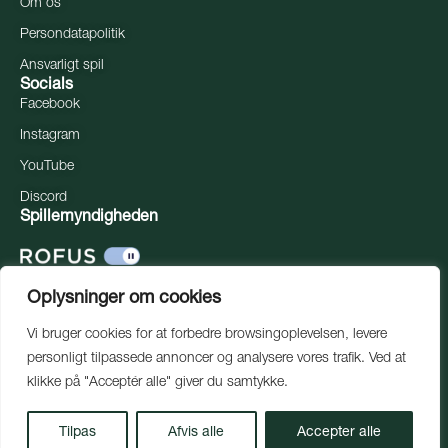
Om os
Persondatapolitik
Ansvarligt spil
Socials
Facebook
Instagram
YouTube
Discord
Spillemyndigheden
Oplysninger om cookies
Vi bruger cookies for at forbedre browsingoplevelsen, levere
personligt tilpassede annoncer og analysere vores trafik. Ved at
klikke på "Acceptér alle" giver du samtykke.
Tilpas
Afvis alle
Accepter alle