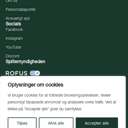
Om os
Persondatapolitik
Ansvarligt spil
Socials
Facebook
Instagram
YouTube
Discord
Spillemyndigheden
Oplysninger om cookies
Vi bruger cookies for at forbedre browsingoplevelsen, levere
personligt tilpassede annoncer og analysere vores trafik. Ved at
klikke på "Acceptér alle" giver du samtykke.
Tilpas
Afvis alle
Accepter alle